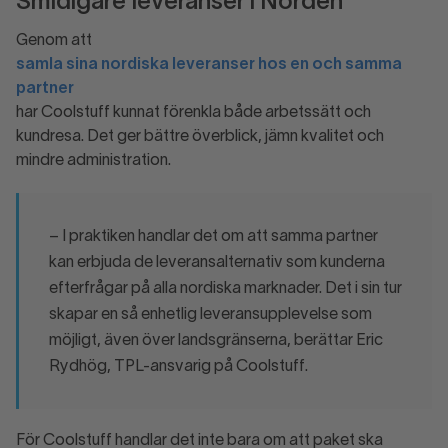
Smidigare leveranser i Norden
Genom att
samla sina nordiska leveranser hos en och samma
partner
har Coolstuff kunnat förenkla både arbetssätt och
kundresa. Det ger bättre överblick, jämn kvalitet och
mindre administration.
– I praktiken handlar det om att samma partner
kan erbjuda de leveransalternativ som kunderna
efterfrågar på alla nordiska marknader. Det i sin tur
skapar en så enhetlig leveransupplevelse som
möjligt, även över landsgränserna, berättar Eric
Rydhög, TPL-ansvarig på Coolstuff.
För Coolstuff handlar det inte bara om att paket ska