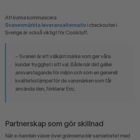
Att kunna kommunicera
Svanenmärkta leveransalternativ
i checkouten i
Sverige är också viktigt för Coolstuff.
– Svanen är ett välkänt märke som ger våra
kunder trygghet i sitt val. Både när det gäller
ansvarstagande för miljön och som en generell
kvalitetsstämpel för de varumärken som får
använda den, förklarar Eric.
Partnerskap som gör skillnad
När e-handeln växer över gränserna blir samarbetet med