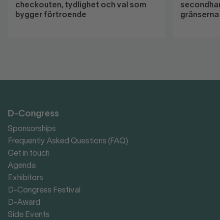
checkouten, tydlighet och val som
secondhan
bygger förtroende
gränserna
D-Congress
Sponsorships
Frequently Asked Questions (FAQ)
Get in touch
Agenda
Exhibitors
D-Congress Festival
D-Award
Side Events