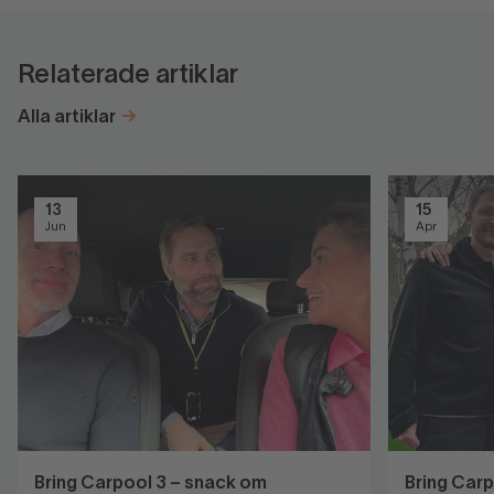
Relaterade artiklar
Alla artiklar
13
15
Jun
Apr
Bring Carpool 3 – snack om
Bring Car