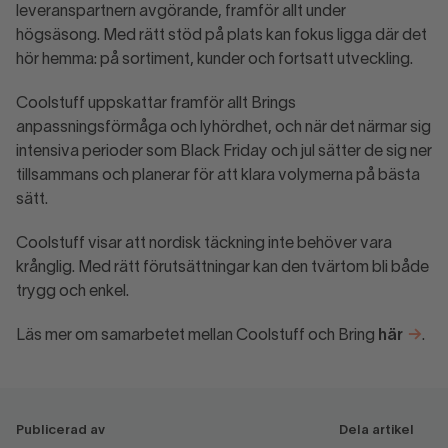
leveranspartnern avgörande, framför allt under
högsäsong. Med rätt stöd på plats kan fokus ligga där det
hör hemma: på sortiment, kunder och fortsatt utveckling.
Coolstuff uppskattar framför allt Brings
anpassningsförmåga och lyhördhet, och när det närmar sig
intensiva perioder som Black Friday och jul sätter de sig ner
tillsammans och planerar för att klara volymerna på bästa
sätt.
Coolstuff visar att nordisk täckning inte behöver vara
krånglig. Med rätt förutsättningar kan den tvärtom bli både
trygg och enkel.
Läs mer om samarbetet mellan Coolstuff och Bring
här
.
Publicerad av
Dela artikel