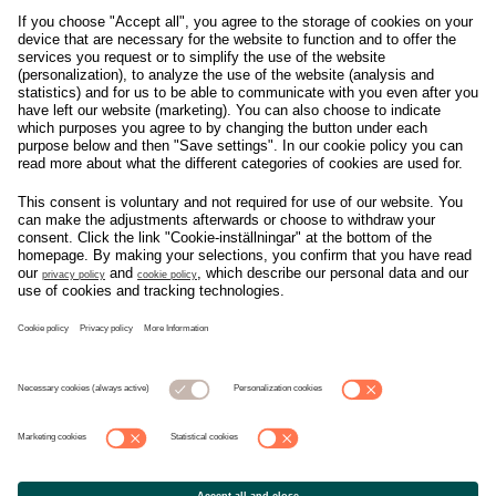
Om svensk Handel
Nyhetscenter
Jobba hos oss
Artiklar
Kontakta oss
Nyheter
Organisation
Press
Privacy Policy
Pressmeddelanden
Cookie Policy
Privacy Settings
Event
Nyheter
General terms and
Håll koll på allt som
conditions tickets
händer i branschen, läs
mer på
Svensk Handels
nyhetssida