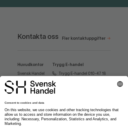
Kontakta oss
Fler kontaktuppgifter
Huvudkontor
Trygg E-handel
Svensk Handel
Trygg E-handel 010-47 18
AB
520
Regeringsgatan
60
tryggehandel@svenskhandel.se
103 29
Stockholm
Följ oss på